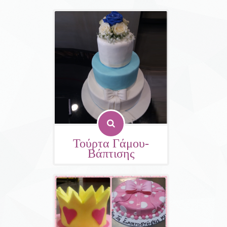
Τούρτα Γάμου-
Βάπτισης